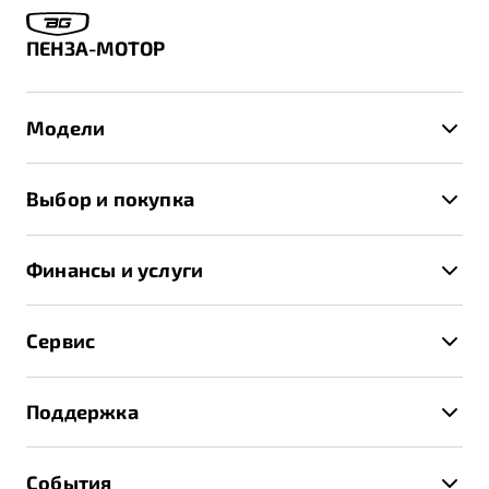
ПЕНЗА-МОТОР
Модели
X50+
Выбор и покупка
S50
Автомобили в наличии
X70
Финансы и услуги
Спецпредложения и Акции
Автокредит
Записаться на тест-драйв
Сервис
Трейд-ин
Получить предложение
Записаться на сервис
Страхование
Поддержка
Руководство по эксплуатации
Расчет КАСКО
Гарантия Belgee
Техническое обслуживание
События