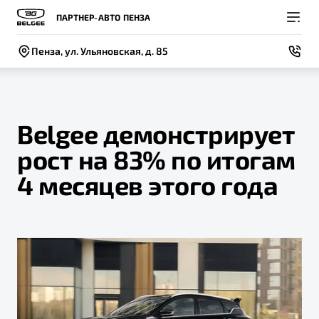
ПАРТНЕР-АВТО ПЕНЗА
Пенза, ул. Ульяновская, д. 85
Belgee демонстрирует
рост на 83% по итогам
Покупателям
Владельцам
О компании
Модели
4 месяцев этого года
ВЫБОР И ПОКУПКА
СЕРВИС
СОБЫТИЯ
Новый
X50+
Автомобили в наличии
Записаться на сервис
Новости
Спецпредложения и Акции
Руководство по эксплуатации
Контакты
Записаться на тест-драйв
Техническое обслуживание
BELGEE В РОССИИ
Калькулятор ТО
ФИНАНСЫ И УСЛУГИ
О бренде