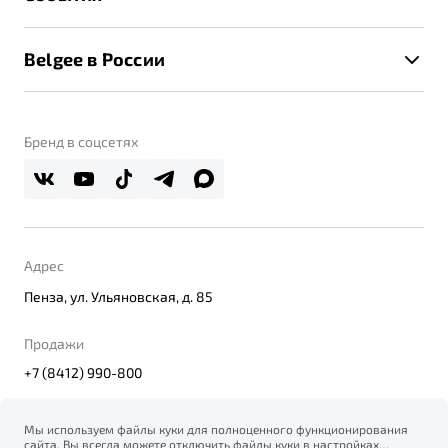
Клиентская поддержка
Калькулятор ТО
Новости
Помощь на дорогах
Belgee в России
Контакты
Belgee Линк
О бренде
Belgee Клуб
О дилерском центре
Бренд в соцсетях
Belgee Плюс
Правовая информация
Реферальная программа
Адрес
Пенза, ул. Ульяновская, д. 85
Продажи
+7 (8412) 990-800
Мы используем файлы куки для полноценного функционирования
сайта. Вы всегда можете отключить файлы куки в настройках
© 2026