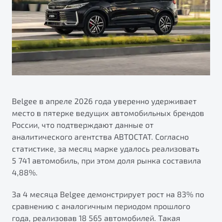
ПОДДЕРЖКА
Автокредит
О дилерском центре
Трейд-ин
Гарантия Belgee
Правовая информация
Яркий кроссовер
Страхование
Belgee Линк
от 2 219 990 ₽*
Расчет КАСКО
Belgee Клуб
Обзор
В наличии
Belgee Плюс
Реферальная программа
Belgee в апреле 2026 года уверенно удерживает
S50
место в пятерке ведущих автомобильных брендов
Клиентская поддержка
России, что подтверждают данные от
Помощь на дорогах
аналитического агентства АВТОСТАТ. Согласно
статистике, за месяц марке удалось реализовать
5 741 автомобиль, при этом доля рынка составила
4,88%.
За 4 месяца Belgee демонстрирует рост на 83% по
сравнению с аналогичным периодом прошлого
Узнайте о специальных выгодах при покупке
Элегантный и практичный седан
года, реализовав 18 565 автомобилей. Такая
автомобиля Belgee