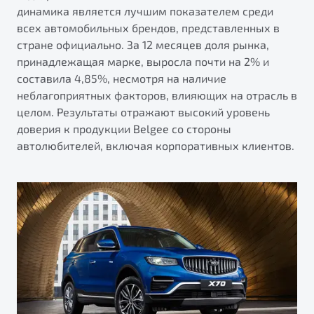
от 1 699 990 ₽*
динамика является лучшим показателем среди
Подробно
всех автомобильных брендов, представленных в
стране официально. За 12 месяцев доля рынка,
Обзор
В наличии
принадлежащая марке, выросла почти на 2% и
составила 4,85%, несмотря на наличие
X70
Будьте еще более уверены на дорогах с программой
неблагоприятных факторов, влияющих на отрасль в
"Помощь на дорогах"
Автомобили в наличии
целом. Результаты отражают высокий уровень
Тест-драйв
Преимущества программы
доверия к продукции Belgee со стороны
Автокредит
автолюбителей, включая корпоративных клиентов.
Спецпредложения
Запись на сервис
Калькулятор ТО
Универсальный кроссовер
Клиентская поддержка
от 2 499 990 ₽*
Обзор
В наличии