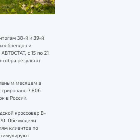
итогам 38-й и 39-й
ых брендов и
ВТОСТАТ, с 15 по 21
ентября результат
тивным месяцем в
стрировано 7 806
к в России.
дской кроссовер B-
70. Обе модели
иям клиентов по
стимулируют