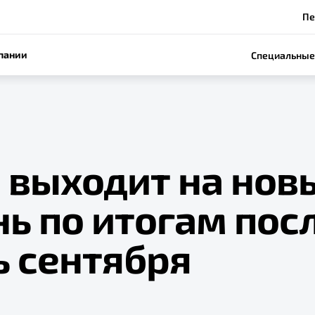
Пе
пании
Специальные
e выходит на нов
нь по итогам пос
ь сентября