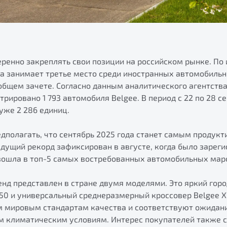
ренно закреплять свои позиции на российском рынке. По 
ка занимает третье место среди иностранных автомобильн
бщем зачете. Согласно данным аналитического агентства А
трировано 1 793 автомобиля Belgee. В период с 22 по 28 с
уже 2 286 единиц.
едполагать, что сентябрь 2025 года станет самым продук
дущий рекорд зафиксирован в августе, когда было зареги
 вошла в топ-5 самых востребованных автомобильных маро
нд представлен в стране двумя моделями. Это яркий горо
X50 и универсальный среднеразмерный кроссовер Belgee X
 мировым стандартам качества и соответствуют ожидан
м климатическим условиям. Интерес покупателей также 