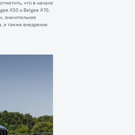
тметить, что в начале
ee X50 и Belgee X70,
и, значительное
, а также внедрение