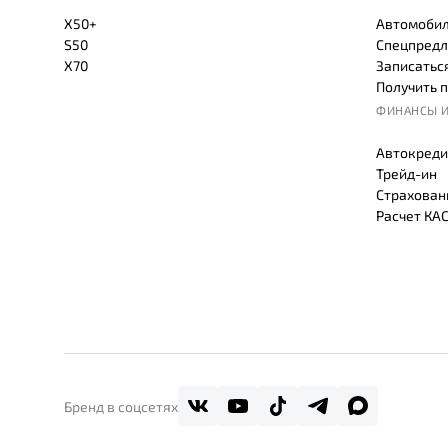
X50+
Автомобил
S50
Спецпредл
X70
Записаться
Получить 
ФИНАНСЫ И
Автокреди
Трейд-ин
Страхован
Расчет КА
Бренд в соцсетях