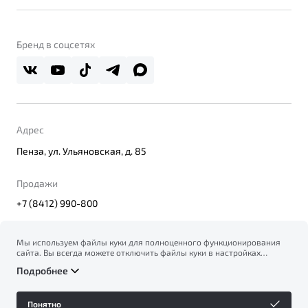
Belgee Линк
О бренде
Belgee Клуб
О дилерском центре
Бренд в соцсетях
Belgee Плюс
Правовая информация
Реферальная программа
Адрес
Пенза, ул. Ульяновская, д. 85
Продажи
+7 (8412) 990-800
Мы используем файлы куки для полноценного функционирования
сайта. Вы всегда можете отключить файлы куки в настройках
© 2026
вашего браузера. Продолжая использовать сайт, вы соглашаетесь
Правовая информация
Подробнее
на сбор и использование файлов куки, и подтверждаете
Политика конфиденциальности персональных данных
ознакомление с информацией по сбору, использованию и
Официальный сайт Belgee в России
возможной блокировке файлов куки в
Политике
Сделано в ПЕРКС
Понятно
конфиденциальности
.