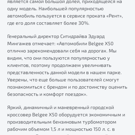
является самой большой долей, приходящейся на
от 1 699 990 ₽*
одну модель. Наибольшей популярностью
Подробно
автомобиль пользуется в сервисе проката «Рент»,
Обзор
В наличии
где его доля составляет более 30%.
X70
Генеральный директор Ситидрайва Эдуард
Будьте еще более уверены на дорогах с программой
"Помощь на дорогах"
Мингажев отмечает: «Автомобили Belgee X50
Автомобили в наличии
отлично зарекомендовали себя на дорогах. Мы
Тест-драйв
Преимущества программы
видим, что они пользуются популярностью у
Автокредит
клиентов, поэтому продолжаем увеличивать
Спецпредложения
представленность данной модели в нашем парке.
Уверены, что еще больше пользователей смогут
Запись на сервис
познакомиться с брендом и по достоинству оценить
Калькулятор ТО
безопасность и комфорт поездок».
Универсальный кроссовер
Клиентская поддержка
Яркий, динамичный и маневренный городской
от 2 499 990 ₽*
кроссовер Belgee X50 оборудуется экономичным и
производительным бензиновым турбомотором
Обзор
В наличии
рабочим объемом 1,5 л и мощностью 150 л. с. в