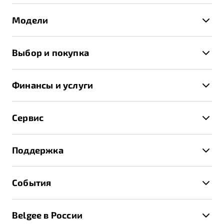
Модели
X50+
Выбор и покупка
S50
Автомобили в наличии
X70
Финансы и услуги
Спецпредложения и Акции
Автокредит
Записаться на тест-драйв
Сервис
Трейд-ин
Получить предложение
Записаться на сервис
Страхование
Поддержка
Руководство по эксплуатации
Расчет КАСКО
Гарантия Belgee
Техническое обслуживание
События
Клиентская поддержка
Калькулятор ТО
Новости
Помощь на дорогах
Belgee в России
Контакты