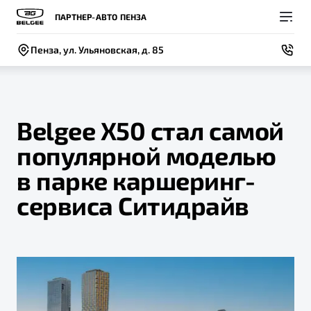
ПАРТНЕР-АВТО ПЕНЗА
Пенза, ул. Ульяновская, д. 85
Belgee Х50 стал самой
популярной моделью
Покупателям
Владельцам
О компании
Модели
в парке каршеринг-
ВЫБОР И ПОКУПКА
СЕРВИС
СОБЫТИЯ
сервиса Ситидрайв
Новый
X50+
Автомобили в наличии
Записаться на сервис
Новости
Спецпредложения и Акции
Руководство по эксплуатации
Контакты
Записаться на тест-драйв
Техническое обслуживание
BELGEE В РОССИИ
Калькулятор ТО
ФИНАНСЫ И УСЛУГИ
О бренде