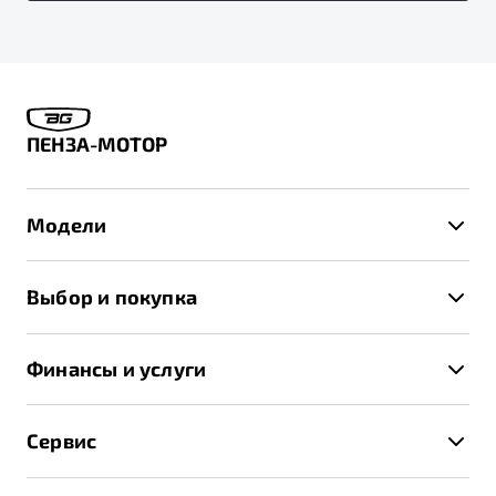
ПЕНЗА-МОТОР
Модели
X50+
Выбор и покупка
S50
Автомобили в наличии
X70
Финансы и услуги
Спецпредложения и Акции
Автокредит
Записаться на тест-драйв
Сервис
Трейд-ин
Получить предложение
Записаться на сервис