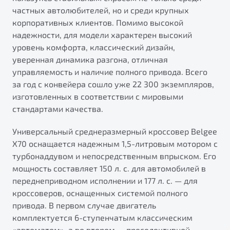
от 1 699 990 ₽*
частных автолюбителей, но и среди крупных
Подробно
корпоративных клиентов. Помимо высокой
Обзор
В наличии
надежности, для модели характерен высокий
уровень комфорта, классический дизайн,
уверенная динамика разгона, отличная
X70
Будьте еще более уверены на дорогах с программой
"Помощь на дорогах"
управляемость и наличие полного привода. Всего
Автомобили в наличии
за год с конвейера сошло уже 22 300 экземпляров,
Тест-драйв
Преимущества программы
изготовленных в соответствии с мировыми
Автокредит
стандартами качества.
Спецпредложения
Универсальный среднеразмерный кроссовер Belgee
X70 оснащается надежным 1,5-литровым мотором с
Запись на сервис
турбонаддувом и непосредственным впрыском. Его
Калькулятор ТО
мощность составляет 150 л. с. для автомобилей в
Универсальный кроссовер
Клиентская поддержка
переднеприводном исполнении и 177 л. с. — для
от 2 499 990 ₽*
кроссоверов, оснащенных системой полного
привода. В первом случае двигатель
Обзор
В наличии
комплектуется 6-ступенчатым классическим
«автоматом», а во втором — преселективной