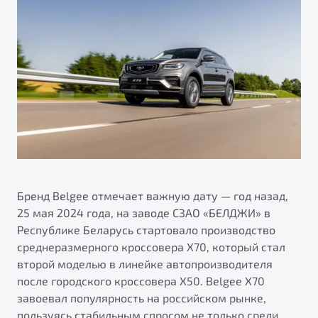
ПОДДЕРЖКА
Автокредит
О дилерском центре
Трейд-ин
Гарантия Belgee
Правовая информация
Яркий кроссовер
Страхование
Belgee Линк
от 2 219 990 ₽*
Расчет КАСКО
Belgee Клуб
Обзор
В наличии
Belgee Плюс
Реферальная программа
S50
Клиентская поддержка
Помощь на дорогах
Бренд Belgee отмечает важную дату — год назад,
25 мая 2024 года, на заводе СЗАО «БЕЛДЖИ» в
Республике Беларусь стартовало производство
среднеразмерного кроссовера Х70, который стал
второй моделью в линейке автопроизводителя
после городского кроссовера X50. Belgee X70
завоевал популярность на российском рынке,
Узнайте о специальных выгодах при покупке
Элегантный и практичный седан
пользуясь стабильным спросом не только среди
автомобиля Belgee