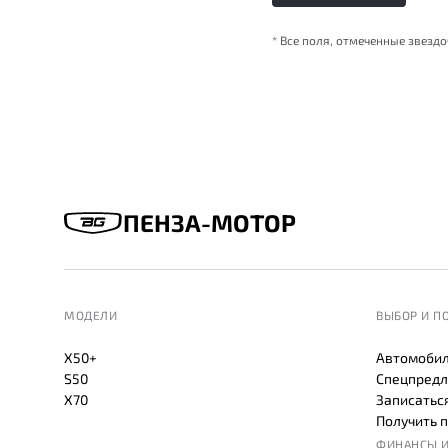
* Все поля, отмеченные звезд
ПЕНЗА-МОТОР
МОДЕЛИ
ВЫБОР И П
X50+
Автомобил
S50
Спецпредл
X70
Записаться
Получить 
ФИНАНСЫ И