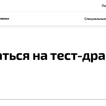
Пе
пании
Специальные
ться на тест-др